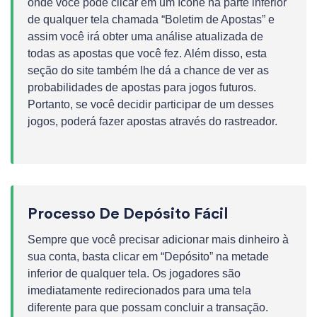
onde você pode clicar em um ícone na parte inferior
de qualquer tela chamada “Boletim de Apostas” e
assim você irá obter uma análise atualizada de
todas as apostas que você fez. Além disso, esta
seção do site também lhe dá a chance de ver as
probabilidades de apostas para jogos futuros.
Portanto, se você decidir participar de um desses
jogos, poderá fazer apostas através do rastreador.
Processo De Depósito Fácil
Sempre que você precisar adicionar mais dinheiro à
sua conta, basta clicar em “Depósito” na metade
inferior de qualquer tela. Os jogadores são
imediatamente redirecionados para uma tela
diferente para que possam concluir a transação.