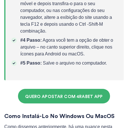
móvel e depois transfira-o para o seu
computador, ou nas configurações do seu
navegador, altere a exibição do site usando a
tecla F12 e depois usando o Ctrl -Shift-M
combinação.
#4 Passo:
Agora você tem a opção de obter o
arquivo – no canto superior direito, clique nos
ícones para Android ou macOS.
#5 Passo:
Salve o arquivo no computador.
QUERO APOSTAR COM 4RABET APP
Como Instalá-Lo No Windows Ou MacOS
Como dissemos anteriormente, há uma nuance nesta