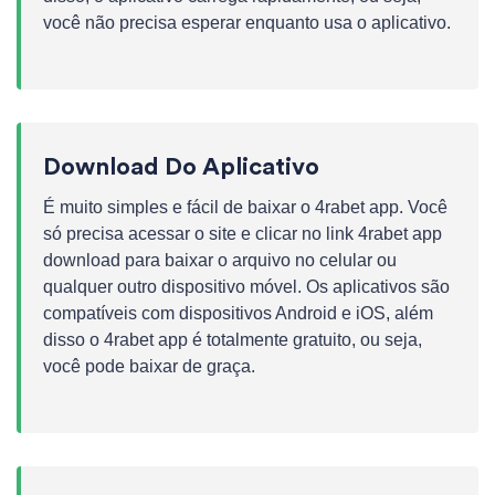
você não precisa esperar enquanto usa o aplicativo.
Download Do Aplicativo
É muito simples e fácil de baixar o 4rabet app. Você
só precisa acessar o site e clicar no link 4rabet app
download para baixar o arquivo no celular ou
qualquer outro dispositivo móvel. Os aplicativos são
compatíveis com dispositivos Android e iOS, além
disso o 4rabet app é totalmente gratuito, ou seja,
você pode baixar de graça.