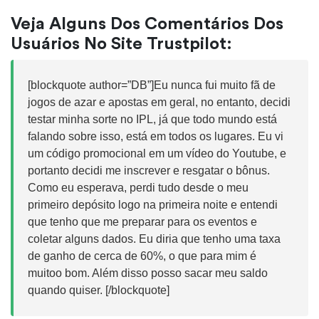
Veja Alguns Dos Comentários Dos
Usuários No Site Trustpilot:
[blockquote author=”DB”]Eu nunca fui muito fã de
jogos de azar e apostas em geral, no entanto, decidi
testar minha sorte no IPL, já que todo mundo está
falando sobre isso, está em todos os lugares. Eu vi
um código promocional em um vídeo do Youtube, e
portanto decidi me inscrever e resgatar o bônus.
Como eu esperava, perdi tudo desde o meu
primeiro depósito logo na primeira noite e entendi
que tenho que me preparar para os eventos e
coletar alguns dados. Eu diria que tenho uma taxa
de ganho de cerca de 60%, o que para mim é
muitoo bom. Além disso posso sacar meu saldo
quando quiser. [/blockquote]