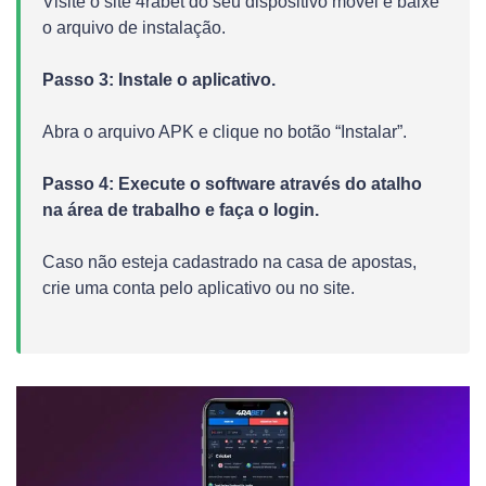
Visite o site 4rabet do seu dispositivo móvel e baixe
o arquivo de instalação.
Passo 3: Instale o aplicativo.
Abra o arquivo APK e clique no botão “Instalar”.
Passo 4: Execute o software através do atalho
na área de trabalho e faça o login.
Caso não esteja cadastrado na casa de apostas,
crie uma conta pelo aplicativo ou no site.