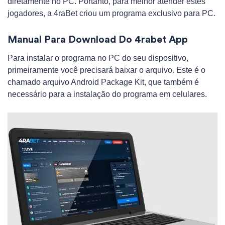
diretamente no PC. Portanto, para melhor atender estes
jogadores, a 4raBet criou um programa exclusivo para PC.
Manual Para Download Do 4rabet App
Para instalar o programa no PC do seu dispositivo,
primeiramente você precisará baixar o arquivo. Este é o
chamado arquivo Android Package Kit, que também é
necessário para a instalação do programa em celulares.