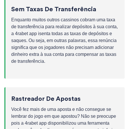
Sem Taxas De Transferência
Enquanto muitos outros cassinos cobram uma taxa
de transferência para realizar depósitos à sua conta,
a 4rabet app isenta todas as taxas de depósitos e
saques. Ou seja, em outras palavras, essa renúncia
significa que os jogadores não precisam adicionar
dinheiro extra à sua conta para compensar as taxas
de transferência.
Rastreador De Apostas
Você fez mais de uma aposta e não consegue se
lembrar do jogo em que apostou? Não se preocupe
pois a 4rabet app disponibilizou uma ferramenta