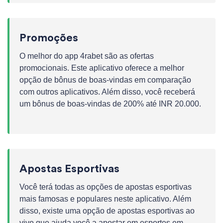
Promoções
O melhor do app 4rabet são as ofertas
promocionais. Este aplicativo oferece a melhor
opção de bônus de boas-vindas em comparação
com outros aplicativos. Além disso, você receberá
um bônus de boas-vindas de 200% até INR 20.000.
Apostas Esportivas
Você terá todas as opções de apostas esportivas
mais famosas e populares neste aplicativo. Além
disso, existe uma opção de apostas esportivas ao
vivo que ajuda você a apostar em esportes em