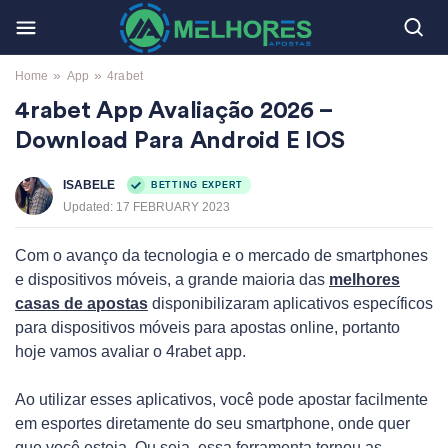
»
»
Home
App
4rabet
4rabet App Avaliação 2026 –
Download Para Android E IOS
ISABELE
BETTING EXPERT
Updated:
17 FEBRUARY 2023
Com o avanço da tecnologia e o mercado de smartphones
e dispositivos móveis, a grande maioria das
melhores
casas de apostas
disponibilizaram aplicativos específicos
para dispositivos móveis para apostas online, portanto
hoje vamos avaliar o 4rabet app.
Ao utilizar esses aplicativos, você pode apostar facilmente
em esportes diretamente do seu smartphone, onde quer
que você esteja. Ou seja, essa ferramenta tornou as