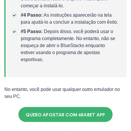
começar a instalá-lo.
#4 Passo:
As instruções aparecerão na tela
para ajudá-lo a concluir a instalação com êxito.
#5 Passo:
Depois disso, você poderá usar o
programa completamente. No entanto, não se
esqueça de abrir o BlueStacks enquanto
estiver usando o programa de apostas
esportivas.
No entanto, você pode usar qualquer outro emulador no
seu PC.
QUERO APOSTAR COM 4RABET APP