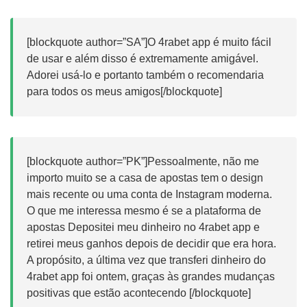
[blockquote author=”SA”]O 4rabet app é muito fácil
de usar e além disso é extremamente amigável.
Adorei usá-lo e portanto também o recomendaria
para todos os meus amigos[/blockquote]
[blockquote author=”PK”]Pessoalmente, não me
importo muito se a casa de apostas tem o design
mais recente ou uma conta de Instagram moderna.
O que me interessa mesmo é se a plataforma de
apostas Depositei meu dinheiro no 4rabet app e
retirei meus ganhos depois de decidir que era hora.
A propósito, a última vez que transferi dinheiro do
4rabet app foi ontem, graças às grandes mudanças
positivas que estão acontecendo [/blockquote]