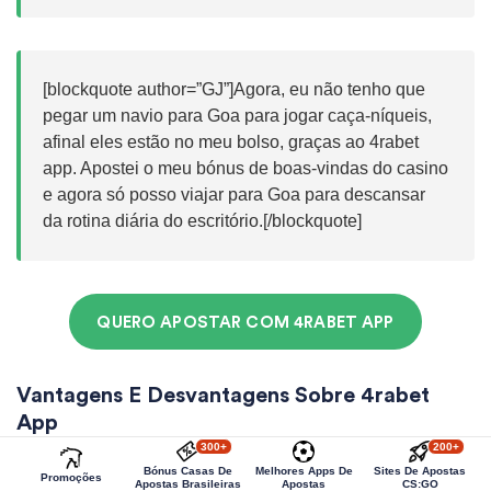
[blockquote author=”GJ”]Agora, eu não tenho que
pegar um navio para Goa para jogar caça-níqueis,
afinal eles estão no meu bolso, graças ao 4rabet
app. Apostei o meu bónus de boas-vindas do casino
e agora só posso viajar para Goa para descansar
da rotina diária do escritório.[/blockquote]
QUERO APOSTAR COM 4RABET APP
Vantagens E Desvantagens Sobre 4rabet
App
300+
200+
Bónus Casas De
Melhores Apps De
Sites De Apostas
A casa de apostas 4rabet app se destaca favoravelmente
Promoções
Apostas Brasileiras
Apostas
CS:GO