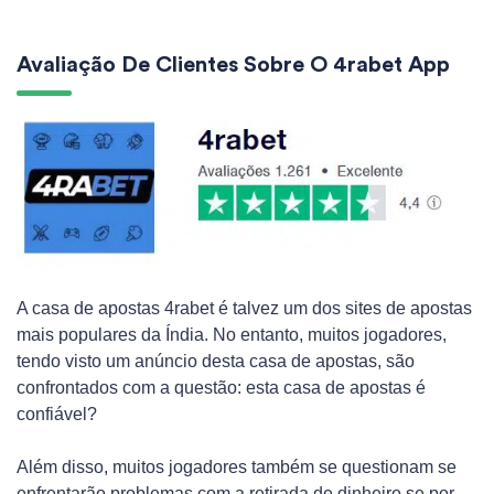
Avaliação De Clientes Sobre O 4rabet App
A casa de apostas 4rabet é talvez um dos sites de apostas
mais populares da Índia. No entanto, muitos jogadores,
tendo visto um anúncio desta casa de apostas, são
confrontados com a questão: esta casa de apostas é
confiável?
Além disso, muitos jogadores também se questionam se
enfrentarão problemas com a retirada de dinheiro se por