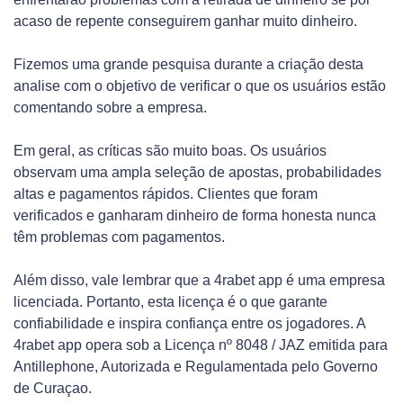
acaso de repente conseguirem ganhar muito dinheiro.
Fizemos uma grande pesquisa durante a criação desta
analise com o objetivo de verificar o que os usuários estão
comentando sobre a empresa.
Em geral, as críticas são muito boas. Os usuários
observam uma ampla seleção de apostas, probabilidades
altas e pagamentos rápidos. Clientes que foram
verificados e ganharam dinheiro de forma honesta nunca
têm problemas com pagamentos.
Além disso, vale lembrar que a 4rabet app é uma empresa
licenciada. Portanto, esta licença é o que garante
confiabilidade e inspira confiança entre os jogadores. A
4rabet app opera sob a Licença nº 8048 / JAZ emitida para
Antillephone, Autorizada e Regulamentada pelo Governo
de Curaçao.