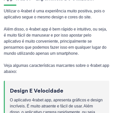
Utilizar o 4rabet é uma experiência muito positiva, pois o
aplicativo segue o mesmo design e cores do site.
Além disso, o 4rabet app é bem rápido e intuitivo, ou seja,
é muito fácil de manusear e por isso apostar pelo
aplicativo é muito conveniente, principalmente se
pensarmos que podemos fazer isso em qualquer lugar do
mundo utilizando apenas um smartphone.
Veja algumas características marcantes sobre o 4rabet app
abaixo:
Design E Velocidade
O aplicativo 4rabet app, apresenta gráficos e design
incríveis. É muito atraente e fácil de usar. Além
disso, o aplicativo carrega rapidamente, ou seja,