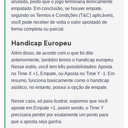
anulada, posto que o jogo terminaria teoricamente
empatado. Em conclusão, se houver empate,
segundo os Termos e Condições (T&C) aplicáveis,
você pode receber de volta o valor apostado de
forma completa ou parcial.
Handicap Europeu
Além disso, de acordo com o que foi dito
anteriormente, também temos o handicap europeu.
Nesse estilo, você tem três possibilidades: Aposta
no Time X +1, Empate, ou Aposta no Time Y -1. Em
resumo, funciona basicamente como o handicap
asiático, no entanto, possui a opção de empate.
Nesse caso, só para ilustrar, supomos que você
aposte em Empate +1, assim sendo, o Time Y
precisaria perder por exatamente um ponto para
que a aposta seja ganha.