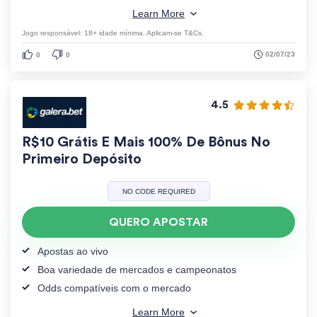
Learn More
Jogo responsável: 18+ idade mínima. Aplicam-se T&Cs.
02/07/23
0
0
4.5
R$10 Grátis E Mais 100% De Bônus No
Primeiro Depósito
NO CODE REQUIRED
QUERO APOSTAR
Apostas ao vivo
Boa variedade de mercados e campeonatos
Odds compatíveis com o mercado
Learn More