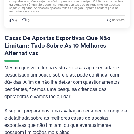
cumpridos e o bônus seja transferido para a conta principal. O bônus e os ganhos
da conta de bônus não podem ser retirados antes que os requisitos de apostas
sejam cumpridos. Apenas as apostas feitas na seção Esportes contam para os
requisitos de apostas.
03/22/23
0
0
Casas De Apostas Esportivas Que Não
Limitam: Tudo Sobre As 10 Melhores
Alternativas!
Mesmo que você tenha visto as casas apresentadas e
pesquisado um pouco sobre elas, pode continuar com
dúvidas. A fim de não lhe deixar com questionamentos
pendentes, fizemos uma pesquisa criteriosa das
operadoras e vamos lhe ajudar!
A seguir, preparamos uma avaliação certamente completa
e detalhada sobre as melhores casas de apostas
esportivas que não limitam, ou que eventualmente
possuem limitações mais altas.