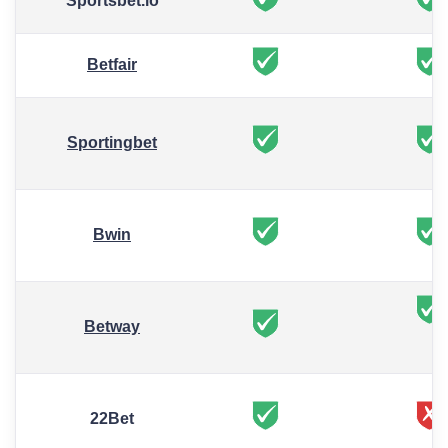
Sportsbet.io
Betfair
Sportingbet
Bwin
Betway
22Bet