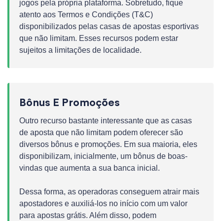
jogos pela própria plataforma. Sobretudo, fique
atento aos Termos e Condições (T&C)
disponibilizados pelas casas de apostas esportivas
que não limitam. Esses recursos podem estar
sujeitos a limitações de localidade.
Bônus E Promoções
Outro recurso bastante interessante que as casas
de aposta que não limitam podem oferecer são
diversos bônus e promoções. Em sua maioria, eles
disponibilizam, inicialmente, um bônus de boas-
vindas que aumenta a sua banca inicial.
Dessa forma, as operadoras conseguem atrair mais
apostadores e auxiliá-los no início com um valor
para apostas grátis. Além disso, podem