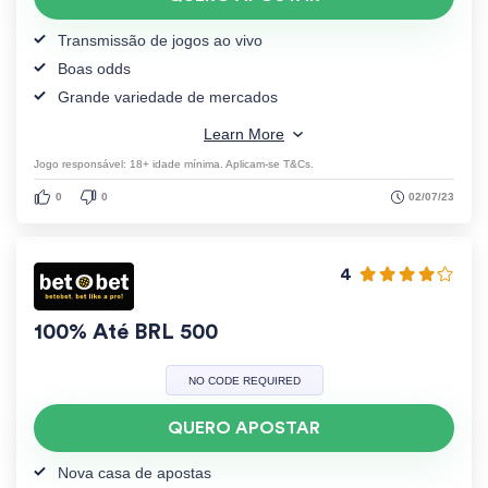
Transmissão de jogos ao vivo
Boas odds
Grande variedade de mercados
Learn More
Jogo responsável: 18+ idade mínima. Aplicam-se T&Cs.
02/07/23
0
0
4
100% Até BRL 500
NO CODE REQUIRED
QUERO APOSTAR
Nova casa de apostas