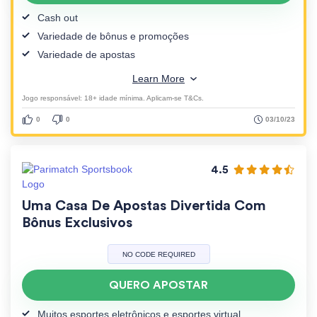
Cash out
Variedade de bônus e promoções
Variedade de apostas
Learn More
Jogo responsável: 18+ idade mínima. Aplicam-se T&Cs.
03/10/23
0
0
4.5
Uma Casa De Apostas Divertida Com
Bônus Exclusivos
NO CODE REQUIRED
QUERO APOSTAR
Muitos esportes eletrônicos e esportes virtual