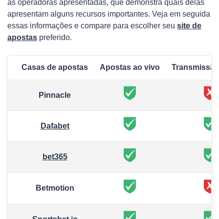
as operadoras apresentadas, que demonstra quais delas
apresentam alguns recursos importantes. Veja em seguida
essas informações e compare para escolher seu
site de
apostas
preferido.
Casas de apostas
Apostas ao vivo
Transmissão
Pinnacle
Dafabet
bet365
Betmotion