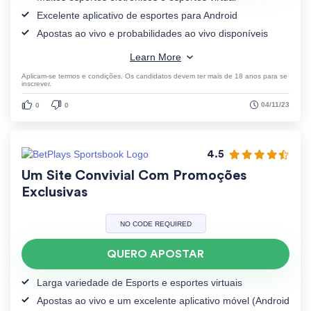
Excelente aplicativo de esportes para Android
Apostas ao vivo e probabilidades ao vivo disponíveis
Learn More
Aplicam-se termos e condições. Os candidatos devem ter mais de 18 anos para se
inscrever.
04/11/23
0
0
4.5
Um Site Convivial Com Promoções
Exclusivas
NO CODE REQUIRED
QUERO APOSTAR
Larga variedade de Esports e esportes virtuais
Apostas ao vivo e um excelente aplicativo móvel (Android