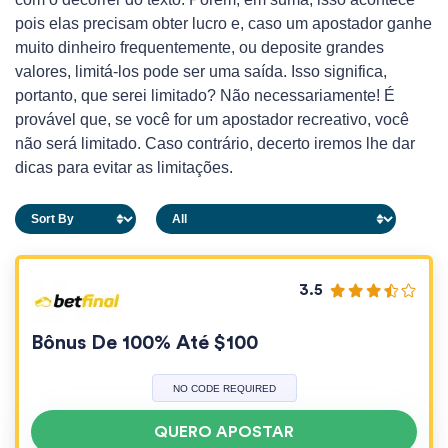
pois elas precisam obter lucro e, caso um apostador ganhe
muito dinheiro frequentemente, ou deposite grandes
valores, limitá-los pode ser uma saída. Isso significa,
portanto, que serei limitado? Não necessariamente! É
provável que, se você for um apostador recreativo, você
não será limitado. Caso contrário, decerto iremos lhe dar
dicas para evitar as limitações.
3.5
Bônus De 100% Até $100
NO CODE REQUIRED
QUERO APOSTAR