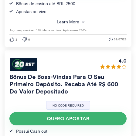
Bônus de casino até BRL 2500
Apostas ao vivo
Learn More
Jogo responsável: 18+ idade mínima. Aplicam-se T&Cs.
02/07/23
3
0
4.0
Bônus De Boas-Vindas Para O Seu
Primeiro Depósito. Receba Até R$ 600
Do Valor Depositado
NO CODE REQUIRED
QUERO APOSTAR
Possui Cash out