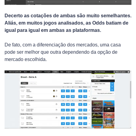
Decerto as cotações de ambas são muito semelhantes.
Aliás, em muitos jogos analisados, as Odds batiam de
igual para igual em ambas as plataformas.
De fato, com a diferenciação dos mercados, uma casa
pode ser melhor que outra dependendo da opção de
mercado escolhida.