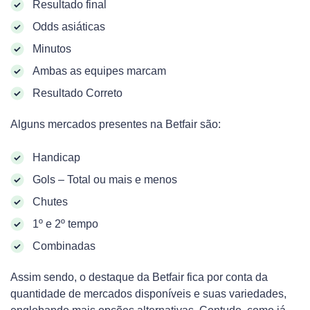
Resultado final
Odds asiáticas
Minutos
Ambas as equipes marcam
Resultado Correto
Alguns mercados presentes na Betfair são:
Handicap
Gols – Total ou mais e menos
Chutes
1º e 2º tempo
Combinadas
Assim sendo, o destaque da Betfair fica por conta da
quantidade de mercados disponíveis e suas variedades,