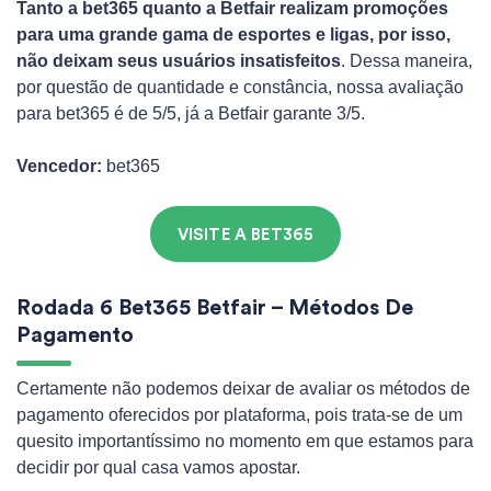
Tanto a bet365 quanto a Betfair realizam promoções
para uma grande gama de esportes e ligas, por isso,
não deixam seus usuários insatisfeitos
. Dessa maneira,
por questão de quantidade e constância, nossa avaliação
para bet365 é de 5/5, já a Betfair garante 3/5.
Vencedor:
bet365
VISITE A BET365
Rodada 6 Bet365 Betfair – Métodos De
Pagamento
Certamente não podemos deixar de avaliar os métodos de
pagamento oferecidos por plataforma, pois trata-se de um
quesito importantíssimo no momento em que estamos para
decidir por qual casa vamos apostar.