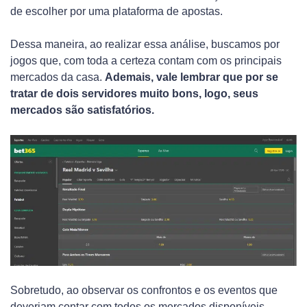
de escolher por uma plataforma de apostas.
Dessa maneira, ao realizar essa análise, buscamos por
jogos que, com toda a certeza contam com os principais
mercados da casa.
Ademais, vale lembrar que por se
tratar de dois servidores muito bons, logo, seus
mercados são satisfatórios.
Sobretudo, ao observar os confrontos e os eventos que
deveriam contar com todos os mercados disponíveis,