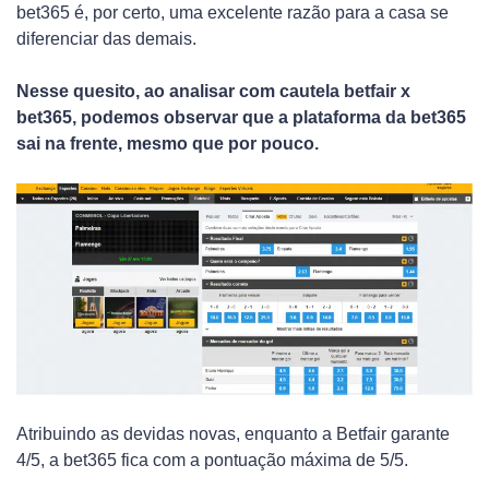
bet365 é, por certo, uma excelente razão para a casa se
diferenciar das demais.
Nesse quesito, ao analisar com cautela betfair x
bet365, podemos observar que a plataforma da bet365
sai na frente, mesmo que por pouco.
Atribuindo as devidas novas, enquanto a Betfair garante
4/5, a bet365 fica com a pontuação máxima de 5/5.