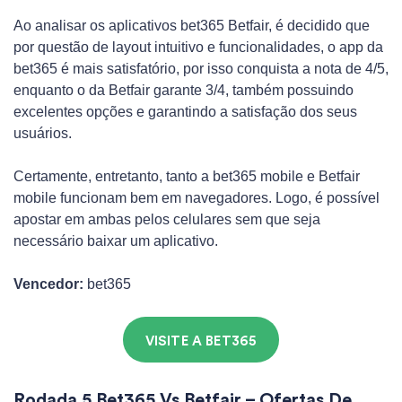
Ao analisar os aplicativos bet365 Betfair, é decidido que
por questão de layout intuitivo e funcionalidades, o app da
bet365 é mais satisfatório, por isso conquista a nota de 4/5,
enquanto o da Betfair garante 3/4, também possuindo
excelentes opções e garantindo a satisfação dos seus
usuários.
Certamente, entretanto, tanto a bet365 mobile e Betfair
mobile funcionam bem em navegadores. Logo, é possível
apostar em ambas pelos celulares sem que seja
necessário baixar um aplicativo.
Vencedor:
bet365
VISITE A BET365
Rodada 5 Bet365 Vs Betfair – Ofertas De