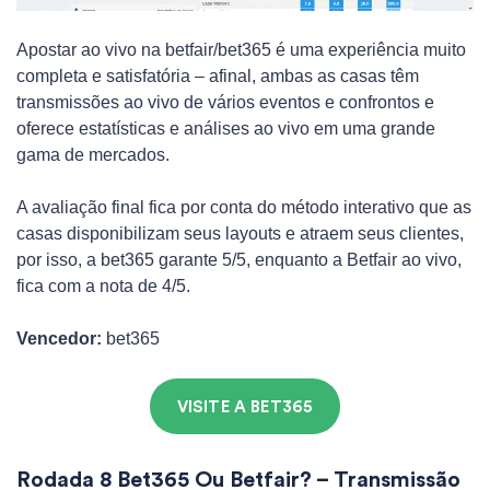
Apostar ao vivo na betfair/bet365 é uma experiência muito
completa e satisfatória – afinal, ambas as casas têm
transmissões ao vivo de vários eventos e confrontos e
oferece estatísticas e análises ao vivo em uma grande
gama de mercados.
A avaliação final fica por conta do método interativo que as
casas disponibilizam seus layouts e atraem seus clientes,
por isso, a bet365 garante 5/5, enquanto a Betfair ao vivo,
fica com a nota de 4/5.
Vencedor:
bet365
VISITE A BET365
Rodada 8 Bet365 Ou Betfair? – Transmissão