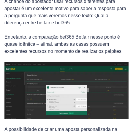
A chance do apostador usar recursos diferentes para
apostar é um excelente motivo para saber a resposta para
a pergunta que mais veremos nesse texto: Qual a
diferença entre betfair e bet365.
Entretanto, a comparação bet365 Betfair nesse ponto é
quase idêntica – afinal, ambas as casas possuem
excelentes recursos no momento de realizar os palpites.
A possibilidade de criar uma aposta personalizada na