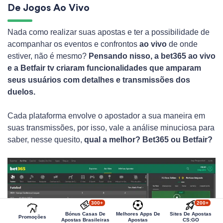
De Jogos Ao Vivo
Nada como realizar suas apostas e ter a possibilidade de
acompanhar os eventos e confrontos
ao vivo
de onde
estiver, não é mesmo?
Pensando nisso, a bet365 ao vivo
e a Betfair tv criaram funcionalidades que amparam
seus usuários com detalhes e transmissões dos
duelos.
Cada plataforma envolve o apostador a sua maneira em
suas transmissões, por isso, vale a análise minuciosa para
saber, nesse quesito,
qual a melhor?
Bet365 ou Betfair?
300+
200+
Bónus Casas De
Melhores Apps De
Sites De Apostas
Promoções
Apostas Brasileiras
Apostas
CS:GO