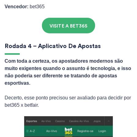
Vencedor:
bet365
VISITE A BET365
Rodada 4 – Aplicativo De Apostas
Com toda a certeza, os apostadores modernos são
muito exigentes quando o assunto é tecnologia, e isso
não poderia ser diferente se tratando de apostas
esportivas.
Decerto, esse ponto precisou ser avaliado para decidir por
bet365 x betfair.