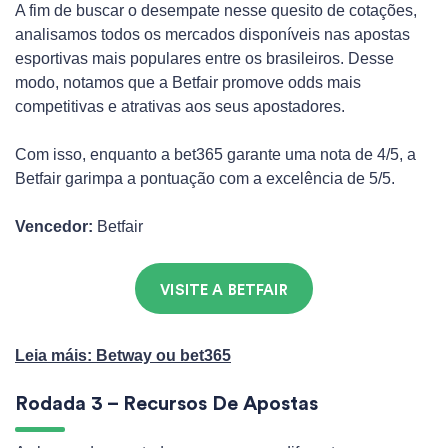
A fim de buscar o desempate nesse quesito de cotações,
analisamos todos os mercados disponíveis nas apostas
esportivas mais populares entre os brasileiros. Desse
modo, notamos que a Betfair promove odds mais
competitivas e atrativas aos seus apostadores.
Com isso, enquanto a bet365 garante uma nota de 4/5, a
Betfair garimpa a pontuação com a excelência de 5/5.
Vencedor:
Betfair
VISITE A BETFAIR
Leia máis: Betway ou bet365
Rodada 3 – Recursos De Apostas