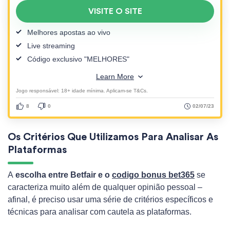
VISITE O SITE
Melhores apostas ao vivo
Live streaming
Código exclusivo "MELHORES"
Learn More
Jogo responsável: 18+ idade mínima. Aplicam-se T&Cs.
02/07/23
8
0
Os Critérios Que Utilizamos Para Analisar As
Plataformas
A
escolha entre Betfair e o
codigo bonus bet365
se
caracteriza muito além de qualquer opinião pessoal –
afinal, é preciso usar uma série de critérios específicos e
técnicas para analisar com cautela as plataformas.