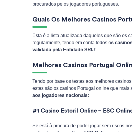
procurados pelos jogadores portugueses.
Quais Os Melhores Casinos Port
Esta é a lista atualizada daqueles que são os ca
regularmente, tendo em conta todos o
s casinos
validada pela Entidade SRIJ:
Melhores Casinos Portugal Onli
Tendo por base os testes aos melhores casinos 
estes são os casinos Portugal online que mais
aos jogadores nacionais:
#1 Casino Estoril Online – ESC Onl
Se está à procura de poder jogar sem riscos no