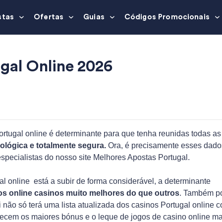
stas
Ofertas
Guias
Códigos Promocionais
gal Online 2026
rtugal online é determinante para que tenha reunidas todas as
nológica e totalmente segura.
Ora, é precisamente esses dado
especialistas do nosso site Melhores Apostas Portugal.
 online está a subir de forma considerável, a determinante
os online casinos muito melhores do que outros
. Também p
 não só terá uma lista atualizada dos casinos Portugal online 
ecem os maiores bónus e o leque de jogos de casino online ma