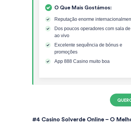
O Que Mais Gostámos:
Reputação enorme internacionalmen
Dos poucos operadores com sala de
ao vivo
Excelente sequência de bónus e
promoções
App 888 Casino muito boa
QUER
#4 Casino Solverde Online – O Mel