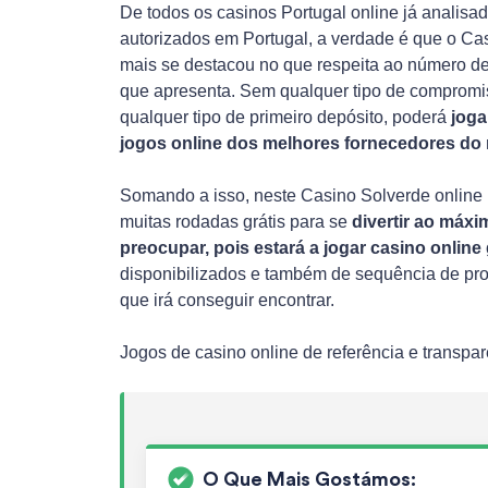
De todos os casinos Portugal online já analisad
autorizados em Portugal, a verdade é que o Cas
mais se destacou no que respeita ao número de 
que apresenta. Sem qualquer tipo de compromi
qualquer tipo de primeiro depósito, poderá
joga
jogos online dos melhores fornecedores do
Somando a isso, neste Casino Solverde online n
muitas rodadas grátis para se
divertir ao máxi
preocupar, pois estará a jogar casino online 
disponibilizados e também de sequência de pro
que irá conseguir encontrar.
Jogos de casino online de referência e transpa
O Que Mais Gostámos: