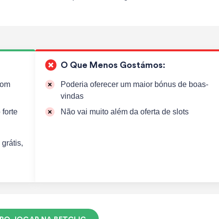
O Que Menos Gostámos:
com
Poderia oferecer um maior bónus de boas-
vindas
forte
Não vai muito além da oferta de slots
grátis,