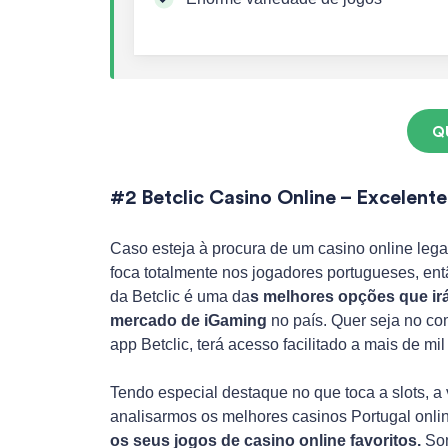
Q
#2 Betclic Casino Online – Excelent
Caso esteja à procura de um casino online lega
foca totalmente nos jogadores portugueses, ent
da Betclic é uma da
s melhores opções que irá
mercado de iGaming
no país. Quer seja no co
app Betclic, terá acesso facilitado a mais de mil
Tendo especial destaque no que toca a slots, 
analisarmos os melhores casinos Portugal online
os seus jogos de casino online favoritos.
Som