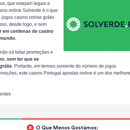
os, que estejam legais e
ino online Solverde é o que
jogos casino online grátis
sso, desde logo, e sem
r em centenas de casino
 mundo.
ão irá faltar promoções e
mo, sem ter que se
grátis
. Portanto, em termos somente do número de jogos
moções, este casino Portugal apostas online é um dos melhor
rentes
O Que Menos Gostámos: