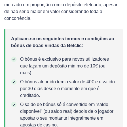
mercado em proporção com o depósito efetuado, apesar
de não ser o maior em valor considerando toda a
concorrência.
Aplicam-se os seguintes termos e condições ao
bónus de boas-vindas da Betclic:
O bónus é exclusivo para novos utilizadores
que façam um depósito mínimo de 10€ (ou
mais).
O bónus atribuído tem o valor de 40€ e é válido
por 30 dias desde o momento em que é
creditado.
O saldo de bónus só é convertido em “saldo
disponível” (ou saldo real) depois de o jogador
apostar o seu montante integralmente em
apostas de casino.