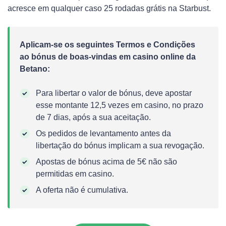
acresce em qualquer caso 25 rodadas grátis na Starbust.
Aplicam-se os seguintes Termos e Condições
ao bónus de boas-vindas em casino online da
Betano:
Para libertar o valor de bónus, deve apostar
esse montante 12,5 vezes em casino, no prazo
de 7 dias, após a sua aceitação.
Os pedidos de levantamento antes da
libertação do bónus implicam a sua revogação.
Apostas de bónus acima de 5€ não são
permitidas em casino.
A oferta não é cumulativa.