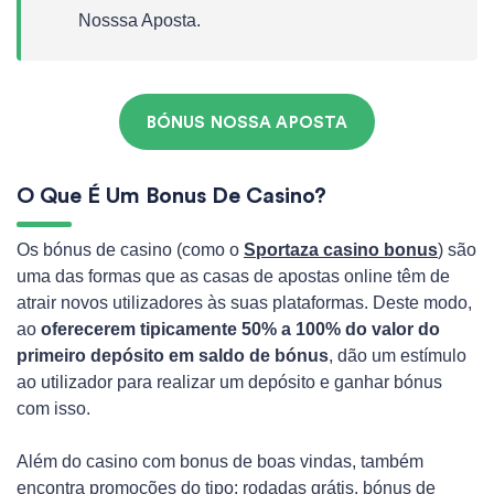
Nosssa Aposta.
BÓNUS NOSSA APOSTA
O Que É Um Bonus De Casino?
Os bónus de casino (como o
Sportaza casino bonus
) são
uma das formas que as casas de apostas online têm de
atrair novos utilizadores às suas plataformas. Deste modo,
ao
oferecerem tipicamente 50% a 100% do valor do
primeiro depósito em saldo de bónus
, dão um estímulo
ao utilizador para realizar um depósito e ganhar bónus
com isso.
Além do casino com bonus de boas vindas, também
encontra promoções do tipo: rodadas grátis, bónus de