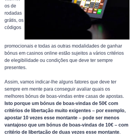
os de
rodadas
grátis, os
códigos
promocionais e todas as outras modalidades de ganhar
bónus em casinos online estão sujeitos a vários critérios
de elegibilidade ou condições que deve ter sempre
presentes.
Assim, vamos indicar-lhe alguns fatores que deve ter
sempre em mente para conseguir avaliar quais os
melhores bónus de boas-vindas entre casas de apostas.
Isto porque um bónus de boas-vindas de 50€ com
critérios de libertação muito exigentes – por exemplo,
apostar 10 vezes esse montante – pode ser menos
vantajoso que um bónus de boas-vindas de 10€ – com
critério de libertação de duas vezes esse montante
.