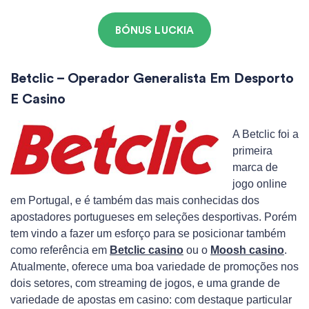
BÓNUS LUCKIA
Betclic – Operador Generalista Em Desporto
E Casino
A Betclic foi a
primeira
marca de
jogo online
em Portugal, e é também das mais conhecidas dos
apostadores portugueses em seleções desportivas. Porém
tem vindo a fazer um esforço para se posicionar também
como referência em
Betclic casino
ou o
Moosh casino
.
Atualmente, oferece uma boa variedade de promoções nos
dois setores, com streaming de jogos, e uma grande de
variedade de apostas em casino: com destaque particular