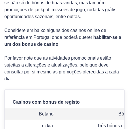
se não só de bónus de boas-vindas, mas também
promoções de jackpot, missões de jogo, rodadas grátis,
oportunidades sazonais, entre outras.
Considere em baixo alguns dos casinos online de
referência em Portugal onde poderá querer
habilitar-se a
um dos bonus de casino
.
Por favor note que as atividades promocionais estão
sujeitas a alterações e atualizações, pelo que deve
consultar por si mesmo as promoções oferecidas a cada
dia.
Casinos com bonus de registo
Betano
Bónu
Luckia
Três bónus de 