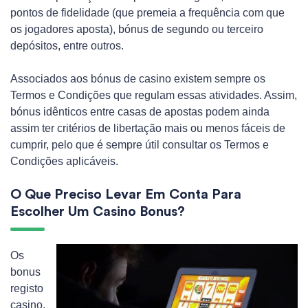
pontos de fidelidade (que premeia a frequência com que
os jogadores aposta), bónus de segundo ou terceiro
depósitos, entre outros.
Associados aos bónus de casino existem sempre os
Termos e Condições que regulam essas atividades. Assim,
bónus idênticos entre casas de apostas podem ainda
assim ter critérios de libertação mais ou menos fáceis de
cumprir, pelo que é sempre útil consultar os Termos e
Condições aplicáveis.
O Que Preciso Levar Em Conta Para
Escolher Um Casino Bonus?
Os
bonus
registo
casino,