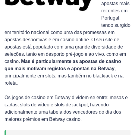
apostas mais
recentes em
Portugal,
tendo surgido
em território nacional como uma das promessas em
apostas desportivas e em casino online. O seu site de
apostas está populado com uma grande diversidade de
seleções, tanto em desporto pré-jogo e ao vivo, como em
casino.
Mas é particularmente as apostas de casino
que mais motivam registos e apostas na Betway
,
principalmente em slots, mas também no blackjack e na
roleta.
Os jogos de casino em Betway dividem-se entre: mesas e
cartas, slots de vídeo e slots de jackpot, havendo
adicionalmente uma tabela dos vencedores do dia dos
maiores prémios em Betway casino.