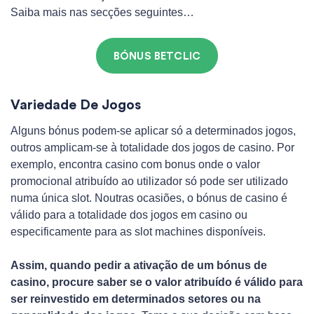
Saiba mais nas secções seguintes…
BÓNUS BETCLIC
Variedade De Jogos
Alguns bónus podem-se aplicar só a determinados jogos,
outros amplicam-se à totalidade dos jogos de casino. Por
exemplo, encontra casino com bonus onde o valor
promocional atribuído ao utilizador só pode ser utilizado
numa única slot. Noutras ocasiões, o bónus de casino é
válido para a totalidade dos jogos em casino ou
especificamente para as slot machines disponíveis.
Assim, quando pedir a ativação de um bónus de
casino, procure saber se o valor atribuído é válido para
ser reinvestido em determinados setores ou na