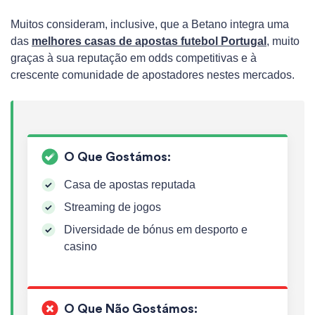
Muitos consideram, inclusive, que a Betano integra uma
das
melhores casas de apostas futebol Portugal
, muito
graças à sua reputação em odds competitivas e à
crescente comunidade de apostadores nestes mercados.
O Que Gostámos:
Casa de apostas reputada
Streaming de jogos
Diversidade de bónus em desporto e
casino
O Que Não Gostámos: