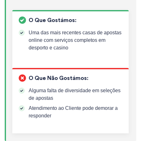
O Que Gostámos:
Uma das mais recentes casas de apostas
online com serviços completos em
desporto e casino
O Que Não Gostámos:
Alguma falta de diversidade em seleções
de apostas
Atendimento ao Cliente pode demorar a
responder