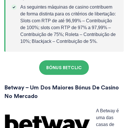
As seguintes máquinas de casino contribuem
de forma distinta para os critérios de libertação:
Slots com RTP de até 96,99% – Contribuição
de 100%; slots com RTP de 97% a 97,99% –
Contribuição de 75%; Roleta – Contribuição de
10%; Blackjack – Contribuição de 5%.
BÓNUS BETCLIC
Betway – Um Dos Maiores Bónus De Casino
No Mercado
A Betway é
uma das
casas de