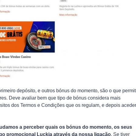
rimeiro depósito, e outros bónus do momento, são o que permi
res. Deve avaliar bem que tipo de bónus considera mais
uisitos dos Termos e Condições que os regulam, e depois aceder
ajudamos a perceber quais os bónus do momento, os seus
igo promocional Luckia através da nossa ligação
. Se tiver