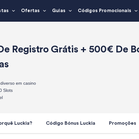
stas
Ofertas
Guias
Códigos Promocionais
De Registro Grátis + 500€ De B
as
 diverso em casino
0 Slots
el
orquê Luckia?
Código Bónus Luckia
Promoções