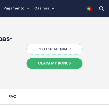
Pagamento
Casinos
oas-
NO CODE REQUIRED
CLAIM MY BONUS
FAQ