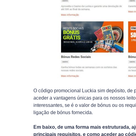
O código promocional Luckia sim depósito, de p
aceder a vantagens únicas para os nossos leito
interessantes, se é o valor de bónus ou os req
ligação de bónus fornecida.
Em baixo, de uma forma mais estruturada, 
principais requisitos, e como aceder ao cód