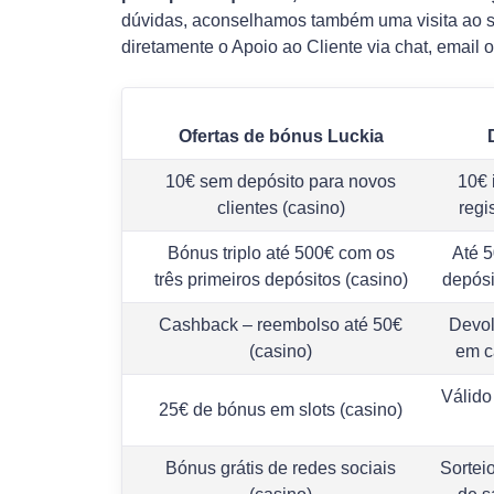
dúvidas, aconselhamos também uma visita ao se
diretamente o Apoio ao Cliente via chat, email o
Ofertas de bónus Luckia
10€ sem depósito para novos
10€ 
clientes (casino)
regi
Bónus triplo até 500€ com os
Até 5
três primeiros depósitos (casino)
depósi
Cashback – reembolso até 50€
Devol
(casino)
em c
Válido
25€ de bónus em slots (casino)
Bónus grátis de redes sociais
Sortei