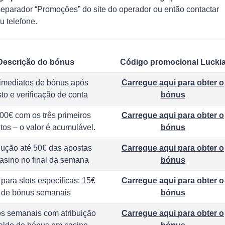
parador “Promoções” do site do operador ou então contactar
u telefone.
Descrição do bónus
Código promocional Lucki
imediatos de bónus após
Carregue aqui para obter o
sto e verificação de conta
bónus
00€ com os três primeiros
Carregue aqui para obter o
tos – o valor é acumulável.
bónus
ução até 50€ das apostas
Carregue aqui para obter o
asino no final da semana
bónus
 para slots específicas: 15€
Carregue aqui para obter o
de bónus semanais
bónus
os semanais com atribuição
Carregue aqui para obter o