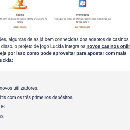
es, algumas delas já bem conhecidas dos adeptos de casinos
disso, o projeto de jogo Luckia integra os
novos casinos onli
eja por isso como pode aproveitar para apostar com mais
uckia:
novos utilizadores.
tis com os três primeiros depósitos.
0€.
s.