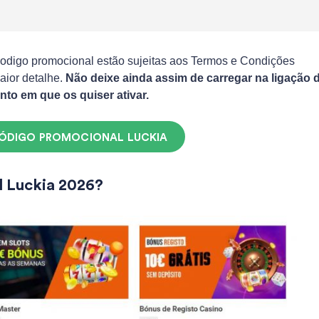
odigo promocional estão sujeitas aos Termos e Condições
aior detalhe.
Não deixe ainda assim de carregar na ligação 
o em que os quiser ativar.
CÓDIGO PROMOCIONAL LUCKIA
 Luckia 2026?