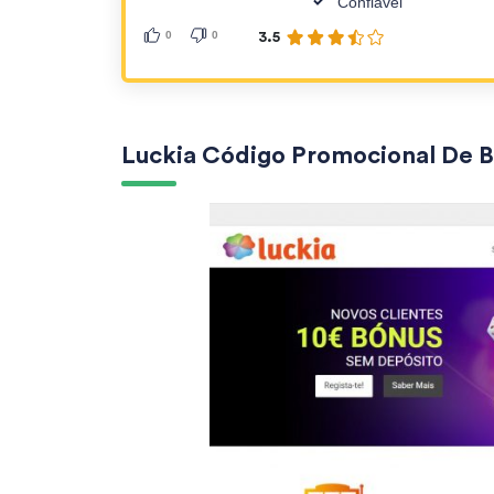
Confiável
0
0
3.5
Luckia Código Promocional De 