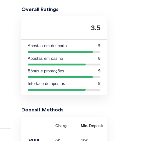
Overall Ratings
3.5
Apostas em desporto
9
Apostas em casino
8
Bónus e promoções
9
Interface de apostas
8
Deposit Methods
Charge
Min. Deposit
0€
10€