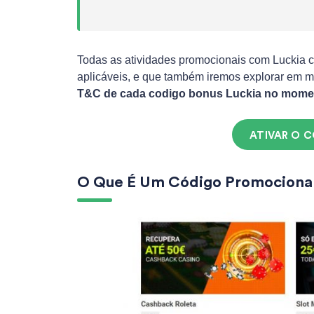
Todas as atividades promocionais com Luckia c
aplicáveis, e que também iremos explorar em m
T&C de cada codigo bonus Luckia no moment
ATIVAR O 
O Que É Um Código Promocional